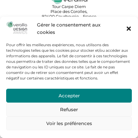
Tour Carpe Diem
Place des Corolles,
92400 Courbevoie – France
Règlement du concours
Gérer le consentement aux
FAQ
cookies
Politique de cookies
Pour offrir les meilleures expériences, nous utilisons des
Mentions légales
technologies telles que les cookies pour stocker et/ou accéder aux
informations des appareils. Le fait de consentir à ces technologies
Nous contacter
nous permettra de traiter des données telles que le comportement
Espace presse
de navigation ou les ID uniques sur ce site. Le fait de ne pas
consentir ou de retirer son consentement peut avoir un effet
négatif sur certaines caractéristiques et fonctions.
Verallia.fr
Accepter
Refuser
Voir les préférences