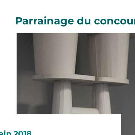
Parrainage du concou
ain 2018