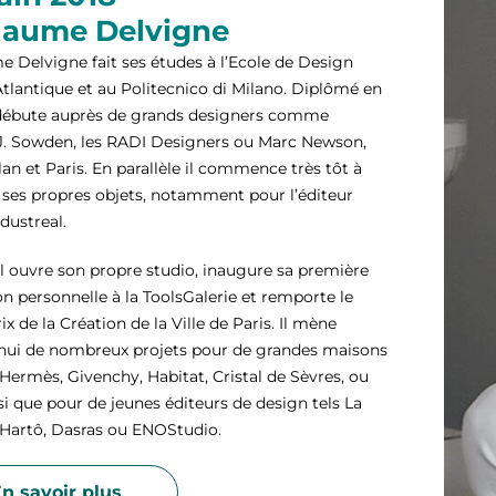
laume Delvigne
e Delvigne fait ses études à l’Ecole de Design
tlantique et au Politecnico di Milano. Diplômé en
 débute auprès de grands designers comme
J. Sowden, les RADI Designers ou Marc Newson,
lan et Paris. En parallèle il commence très tôt à
 ses propres objets, notamment pour l’éditeur
ndustreal.
 il ouvre son propre studio, inaugure sa première
on personnelle à la ToolsGalerie et remporte le
x de la Création de la Ville de Paris. Il mène
hui de nombreux projets pour de grandes maisons
rmès, Givenchy, Habitat, Cristal de Sèvres, ou
nsi que pour de jeunes éditeurs de design tels La
Hartô, Dasras ou ENOStudio.
n savoir plus